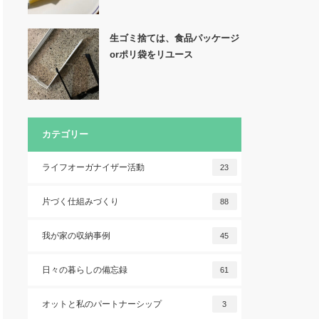
生ゴミ捨ては、食品パッケージ
orポリ袋をリユース
カテゴリー
ライフオーガナイザー活動
23
片づく仕組みづくり
88
我が家の収納事例
45
日々の暮らしの備忘録
61
オットと私のパートナーシップ
3