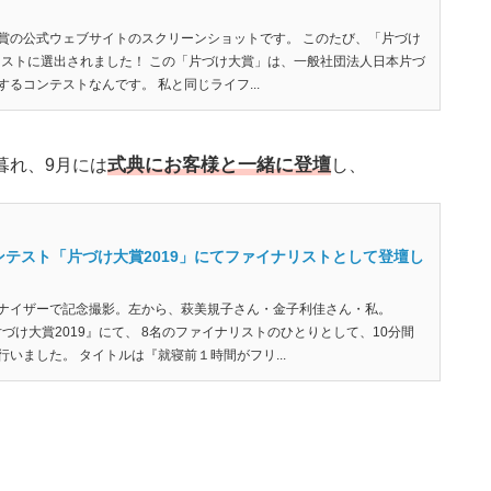
賞の公式ウェブサイトのスクリーンショットです。 このたび、「片づけ
ナリストに選出されました！ この「片づけ大賞」は、一般社団法人日本片づ
るコンテストなんです。 私と同じライフ...
式典にお客様と一緒に登壇
暮れ、9月には
し、
テスト「片づけ大賞2019」にてファイナリストとして登壇し
ナイザーで記念撮影。左から、萩美規子さん・金子利佳さん・私。
片づけ大賞2019』にて、 8名のファイナリストのひとりとして、10分間
いました。 タイトルは『就寝前１時間がフリ...