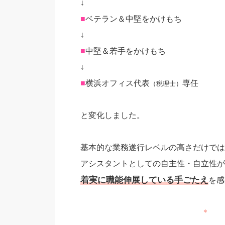
↓
■
ベテラン＆中堅をかけもち
↓
■
中堅＆若手をかけもち
↓
■
横浜オフィス代表
専任
（税理士）
と変化しました。
基本的な業務遂行レベルの高さだけでは
アシスタントとしての自主性・自立性が
着実に職能伸展している手ごたえ
を感
＊