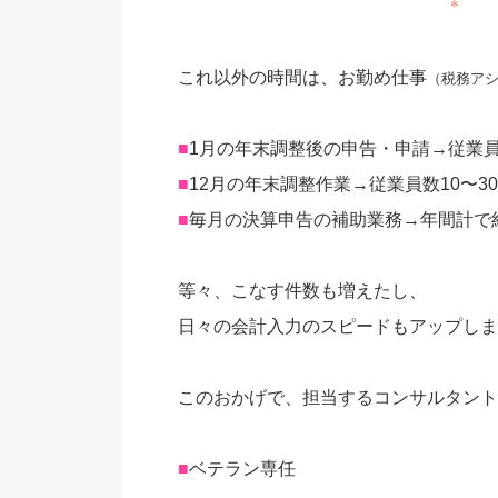
＊
これ以外の時間は、お勤め仕事
（税務ア
■
1月の年末調整後の申告・申請→従業員
■
12月の年末調整作業→従業員数10〜3
■
毎月の決算申告の補助業務→年間計で約
等々、こなす件数も増えたし、
日々の会計入力のスピードもアップしま
このおかげで、担当するコンサルタント
■
ベテラン専任