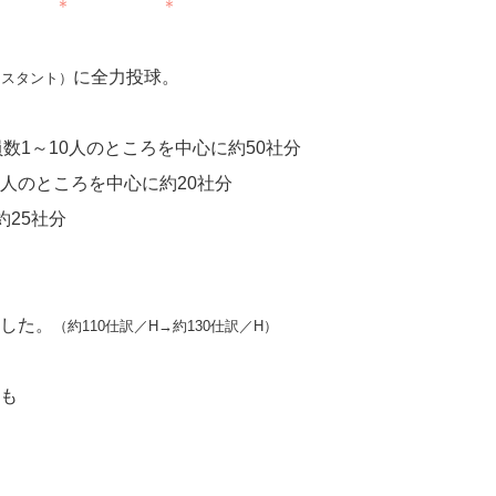
 ＊ ＊
に全力投球。
シスタント）
数1～10人のところを中心に約50社分
0人のところを中心に約20社分
25社分
した。
（約110仕訳／H→約130仕訳／H）
も