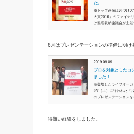
た。
※トップ画像は片づけ大
大賞2019」のファイ
け整理収納協議会が主催す
■
8月はプレゼンテーションの準備に明け
■
2019.09.09
プロを対象としたコン
ました！
※登壇したライフオーガ
9/7（土）に行われた『
のプレゼンテーションを行
■
得難い経験をしました。