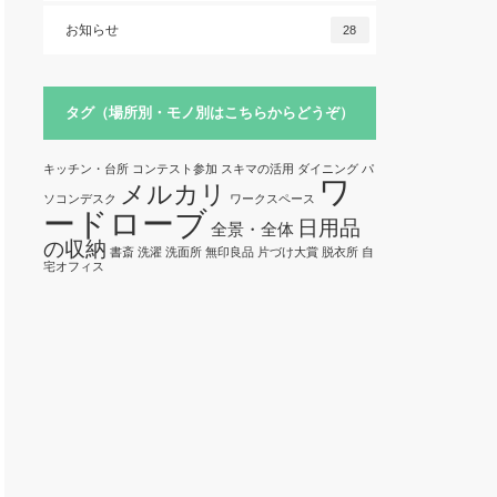
お知らせ
28
タグ（場所別・モノ別はこちらからどうぞ）
キッチン・台所
コンテスト参加
スキマの活用
ダイニング
パ
ワ
メルカリ
ソコンデスク
ワークスペース
ードローブ
日用品
全景・全体
の収納
書斎
洗濯
洗面所
無印良品
片づけ大賞
脱衣所
自
宅オフィス