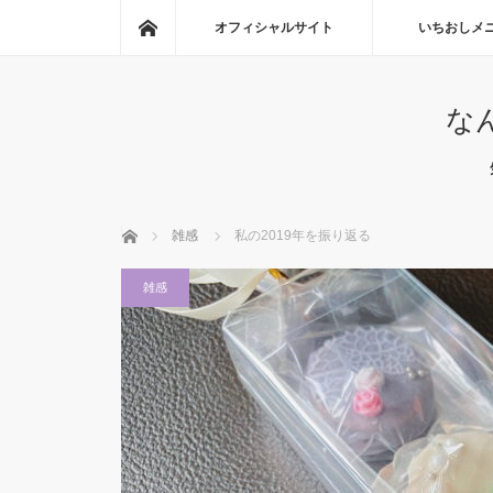
ホーム
オフィシャルサイト
いちおしメ
な
ホーム
雑感
私の2019年を振り返る
雑感