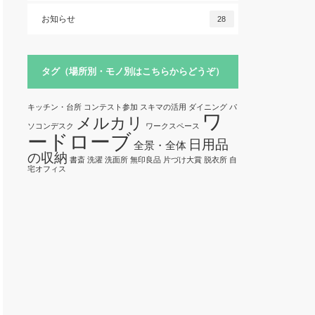
お知らせ
28
タグ（場所別・モノ別はこちらからどうぞ）
キッチン・台所
コンテスト参加
スキマの活用
ダイニング
パ
ワ
メルカリ
ソコンデスク
ワークスペース
ードローブ
日用品
全景・全体
の収納
書斎
洗濯
洗面所
無印良品
片づけ大賞
脱衣所
自
宅オフィス