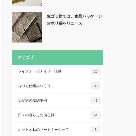
生ゴミ捨ては、食品パッケージ
orポリ袋をリユース
カテゴリー
ライフオーガナイザー活動
23
片づく仕組みづくり
88
我が家の収納事例
45
日々の暮らしの備忘録
61
オットと私のパートナーシップ
3