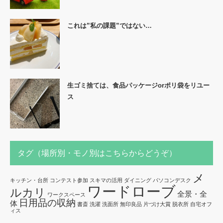
これは”私の課題”ではない…
生ゴミ捨ては、食品パッケージorポリ袋をリユー
ス
タグ（場所別・モノ別はこちらからどうぞ）
メ
キッチン・台所
コンテスト参加
スキマの活用
ダイニング
パソコンデスク
ワードローブ
ルカリ
全景・全
ワークスペース
日用品の収納
体
書斎
洗濯
洗面所
無印良品
片づけ大賞
脱衣所
自宅オフ
ィス