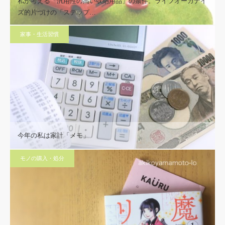
私が考える「汎用性の高い収納用品」の条件。ライフオーガナイ
ズ的片づけの「ステップ…
家事・生活習慣
今年の私は家計「メモ」
モノの購入・処分