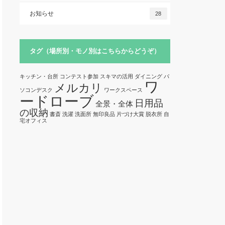
お知らせ
28
タグ（場所別・モノ別はこちらからどうぞ）
キッチン・台所
コンテスト参加
スキマの活用
ダイニング
パ
ワ
メルカリ
ソコンデスク
ワークスペース
ードローブ
日用品
全景・全体
の収納
書斎
洗濯
洗面所
無印良品
片づけ大賞
脱衣所
自
宅オフィス