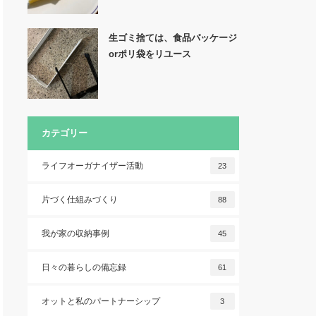
生ゴミ捨ては、食品パッケージ
orポリ袋をリユース
カテゴリー
ライフオーガナイザー活動
23
片づく仕組みづくり
88
我が家の収納事例
45
日々の暮らしの備忘録
61
オットと私のパートナーシップ
3