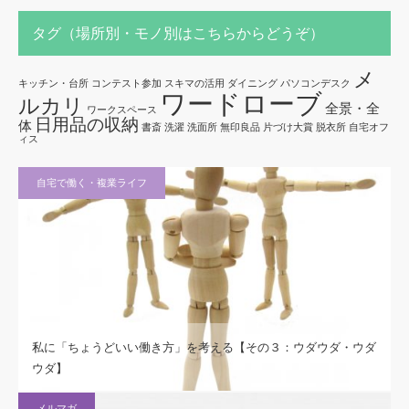
タグ（場所別・モノ別はこちらからどうぞ）
メ
キッチン・台所
コンテスト参加
スキマの活用
ダイニング
パソコンデスク
ワードローブ
ルカリ
全景・全
ワークスペース
日用品の収納
体
書斎
洗濯
洗面所
無印良品
片づけ大賞
脱衣所
自宅オフ
ィス
自宅で働く・複業ライフ
私に「ちょうどいい働き方」を考える【その３：ウダウダ・ウダ
ウダ】
メルマガ